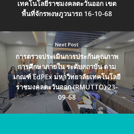
เทคโนโลยีราชมงคลตะวันออก เขต
พื้นที่จักรพงษภูวนารถ 16-10-68
Next Post
การตรวจประเมินการประกันคุณภาพ
การศึกษาภายใน ระดับสถาบัน ตาม
เกณฑ์ EdPEx มหาวิทยาลัยเทคโนโลยี
ราชมงคลตะวันออก (RMUTTO) 23-
09-68