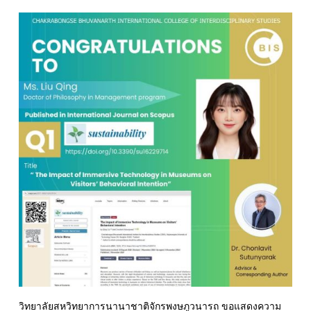
วิทยาลัยสหวิทยาการนานาชาติจักรพงษภูวนารถ ขอแสดงความ