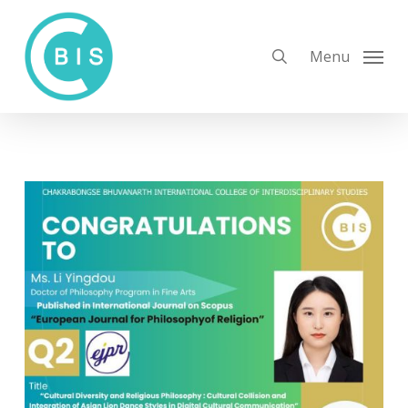
Skip
to
search
Menu
main
content