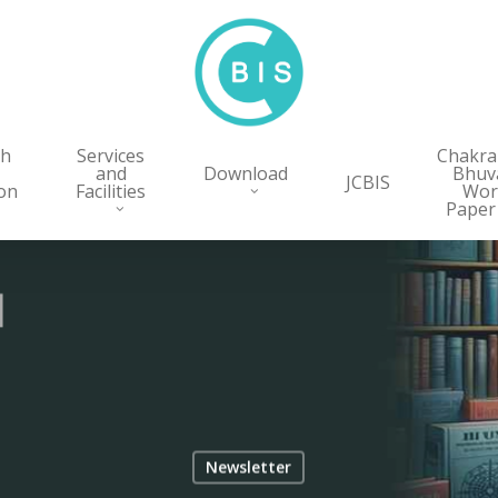
ch
Services
Chakr
and
Download
Bhuv
JCBIS
on
Facilities
Wor
Paper
Newsletter