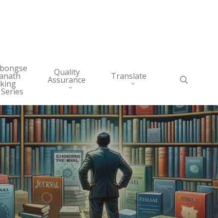
abongse
Quality
anath
Translate
search
Assurance
king
 Series