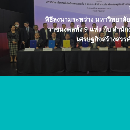
พิธีลงนามระหว่าง มหาวิทยาลั
ราชมงคลทั้ง 9 แห่ง กับ สำนัก
เศรษฐกิจสร้างสรรค