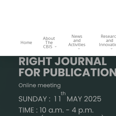
Skip
to
main
content
News
Resear
About
and
and
Home
The
Activities
Innovati
CBIS