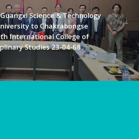
Guangxi Science & Technology
niversity to Chakrabongse
h International College of
iplinary Studies 23-04-68