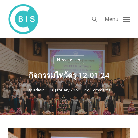
Skip
to
search
Menu
main
content
Newsletter
กิจกรรมไหว้ครู 12-01-24
By
admin
16 January 2024
No Comments