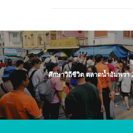
ศึกษาวิถีชีวิต ตลาดน้ำอัมพว