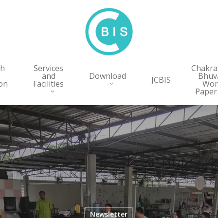
ch
Services
Chakr
and
Download
Bhuv
JCBIS
on
Facilities
Wor
Paper
Newsletter