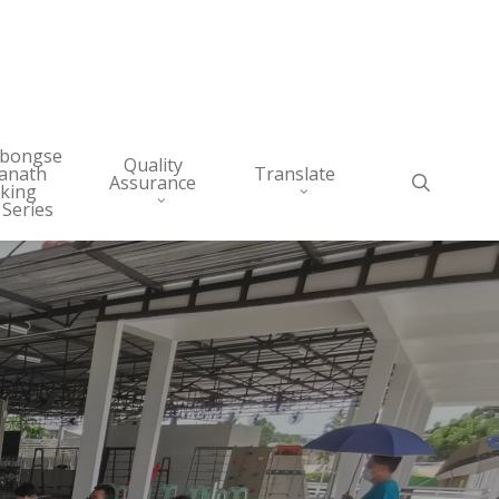
abongse
Quality
anath
Translate
search
Assurance
king
 Series