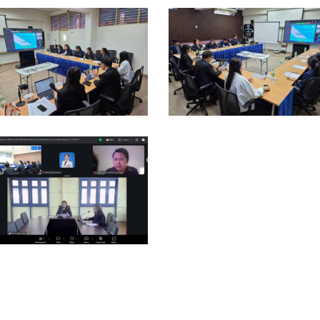
04697_0
104698_0
04694_0