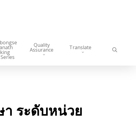
abongse
Quality
anath
Translate
search
Assurance
king
 Series
า ระดับหน่วย
9