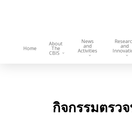
Skip
to
main
content
News
Resear
About
and
and
Home
The
Activities
Innovati
CBIS
กิจกรรมตรวจ