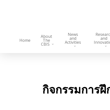
Skip
to
main
content
News
Resear
About
and
and
Home
The
Activities
Innovati
CBIS
กิจกรรมการฝึ