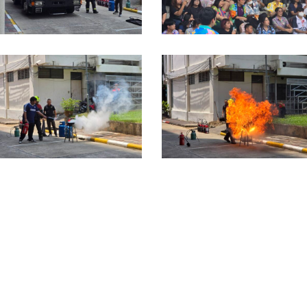
2161_0
92172_0