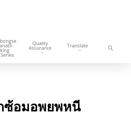
abongse
Quality
anath
Translate
search
Assurance
king
 Series
ึกซ้อมอพยพหนี