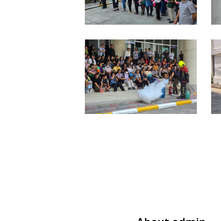
92171_0
9