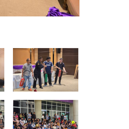
92166_0
92170_0