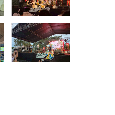
พระ
4-
12-
68_251222_13
LINE_ALBUM_รูป
ถ่าย
งาน
4
ธันวาคม
2025_251222_47