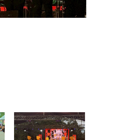
LINE_ALBUM_เกษตร
แฟร์
บาง