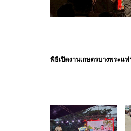
พิธีเปิดงานเกษตรบางพระแฟร์ 
LINE_ALBUM_รูป
L
ถ่าย
ถ
งาน
ง