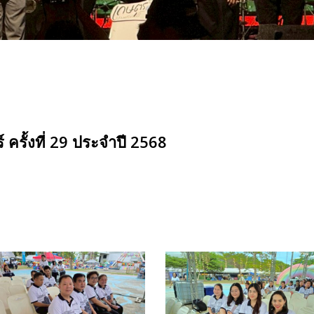
ครั้งที่ 29 ประจำปี 2568
INE_ALBUM_รูป
LINE_ALBUM_รูป
่าย
ถ่าย
าน
งาน