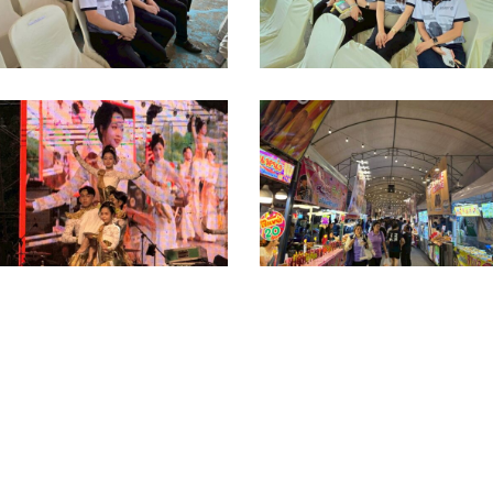
4
ันวาคม
ธันวาคม
025_251222_24
2025_251222_21
INE_ALBUM_เกษตร
LINE_ALBUM_รูป
ฟร์
ถ่าย
าง
งาน
ระ
4
-
ธันวาคม
2-
2025_251222_51
8_251222_1