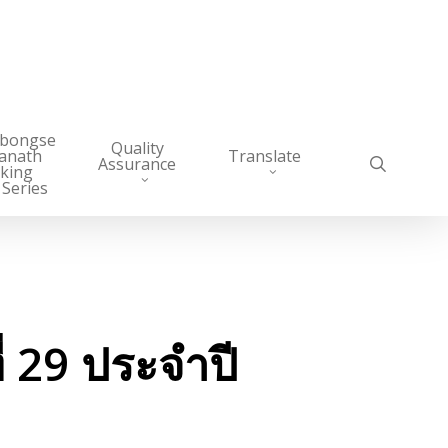
abongse
Quality
anath
Translate
search
Assurance
king
 Series
่ 29 ประจำปี