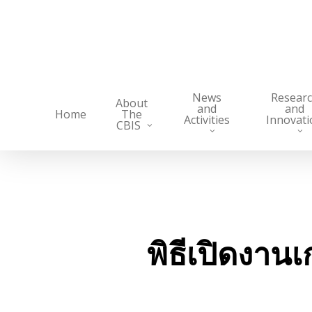
Skip
to
main
content
News
Resear
About
and
and
Home
The
Activities
Innovati
CBIS
พิธีเปิดงาน