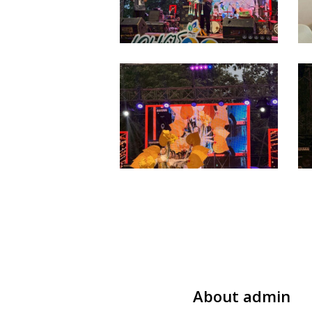
4
4
ธันวาคม
ธ
2025_251222_45
2
LINE_ALBUM_เกษตร
L
แฟร์
แ
บาง
บ
พระ
พ
4-
4
12-
1
68_251222_4
6
About
admin