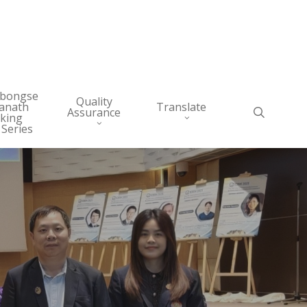
abongse
Quality
anath
Translate
search
Assurance
king
 Series