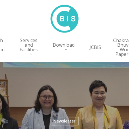
ch
Services
Chakr
and
Download
Bhuv
JCBIS
on
Facilities
Wor
Paper
Newsletter