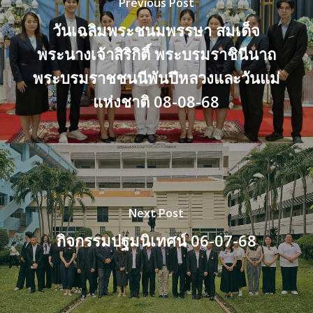
Previous Post
วันเฉลิมพระชนมพรรษา สมเด็จ
พระนางเจ้าสิริกิติ์ พระบรมราชินีนาถ
พระบรมราชชนนีพันปีหลวงและวันแม่
แห่งชาติ 08-08-68
Next Post
กิจกรรมปฐมนิเทศน์ 06-07-68