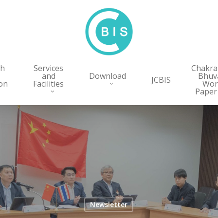
ch
Services
Chakr
and
Download
Bhuv
JCBIS
on
Facilities
Wor
Paper
Newsletter