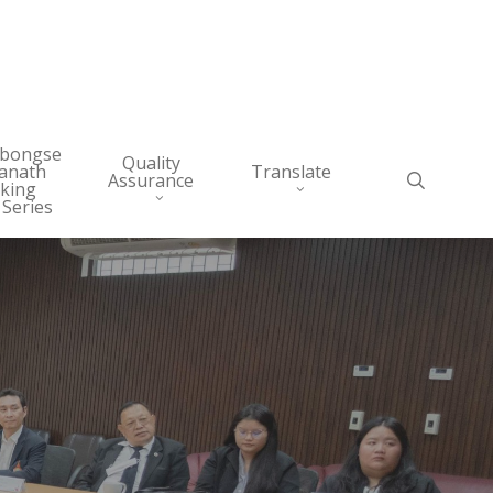
abongse
Quality
anath
Translate
search
Assurance
king
 Series