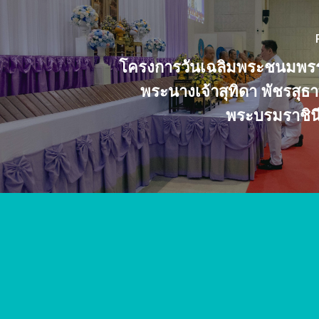
โครงการวันเฉลิมพระชนมพรร
พระนางเจ้าสุทิดา พัชรสุธ
พระบรมราชิน