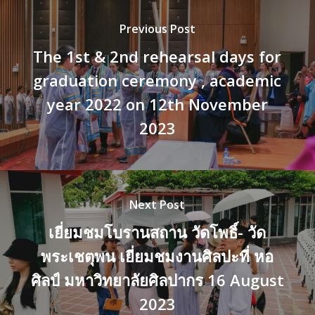
Previous Post
The 1st & 2nd rehearsal days for
graduation ceremony , academic
year 2022 on 12th November
2023
Next Post
เยี่ยมชมโบรานสถาน วัดโพธิ์- วัด
พระเชตุพน เยี่ยมชมงานศิลปะที่ หอ
ศิลป์ มหาวิทยาลัยศิลปากร 16 August
2023