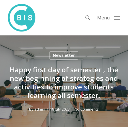
Skip
to
search
Menu
main
content
Newsletter
Happy first day of semester , the
new beginning of strategies and
activities to improve students
learning all semester.
By
admin
18 July 2023
No Comments